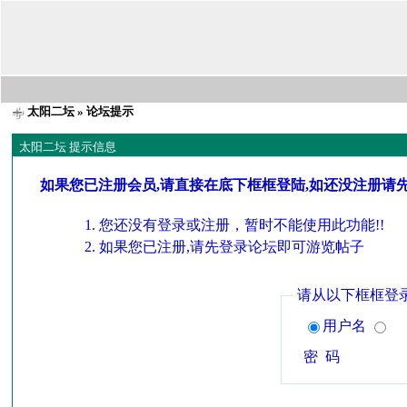
太阳二坛
» 论坛提示
太阳二坛 提示信息
如果您已注册会员,请直接在底下框框登陆,如还没注册请
您还没有登录或注册，暂时不能使用此功能!!
如果您已注册,请先登录论坛即可游览帖子
请从以下框框登
用户名
密 码