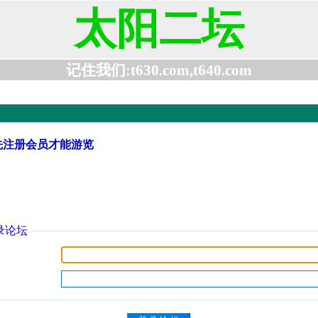
太阳二坛
记住我们:t630.com,t640.com
先注册会员才能游览
录论坛