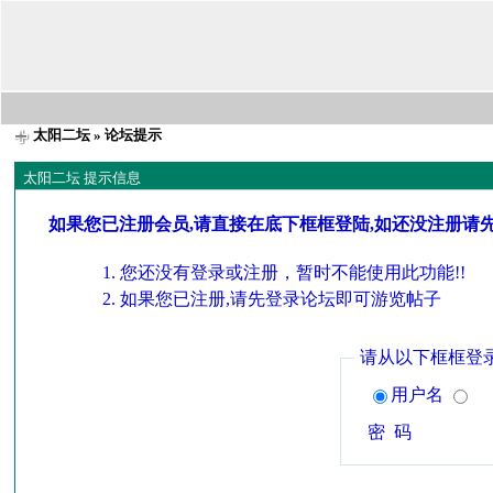
太阳二坛
» 论坛提示
太阳二坛 提示信息
如果您已注册会员,请直接在底下框框登陆,如还没注册请
您还没有登录或注册，暂时不能使用此功能!!
如果您已注册,请先登录论坛即可游览帖子
请从以下框框登
用户名
密 码