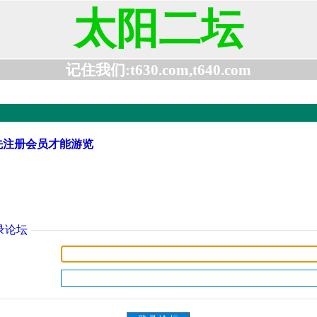
太阳二坛
记住我们:t630.com,t640.com
先注册会员才能游览
录论坛