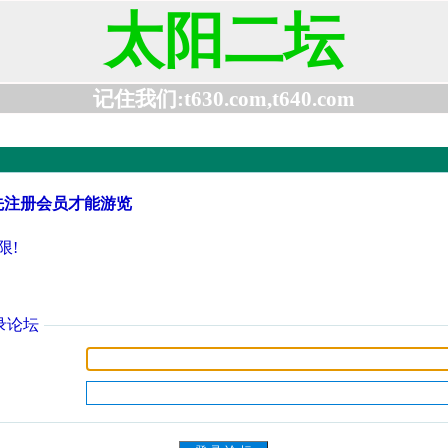
太阳二坛
记住我们:t630.com,t640.com
先注册会员才能游览
限!
录论坛