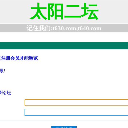
太阳二坛
记住我们:t630.com,t640.com
先注册会员才能游览
限!
录论坛