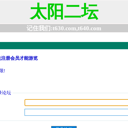
太阳二坛
记住我们:t630.com,t640.com
先注册会员才能游览
限!
录论坛