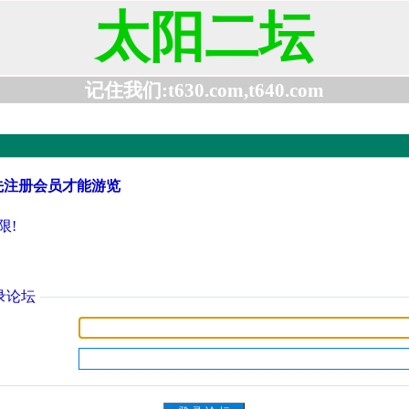
太阳二坛
记住我们:t630.com,t640.com
先注册会员才能游览
限!
录论坛