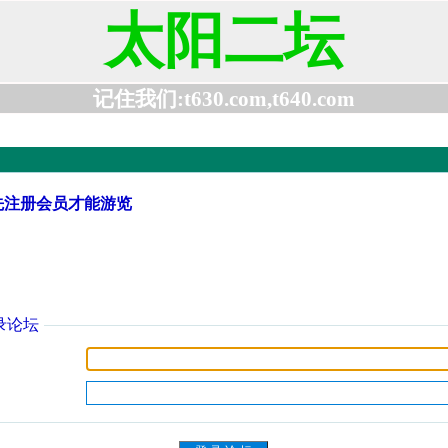
太阳二坛
记住我们:t630.com,t640.com
先注册会员才能游览
录论坛