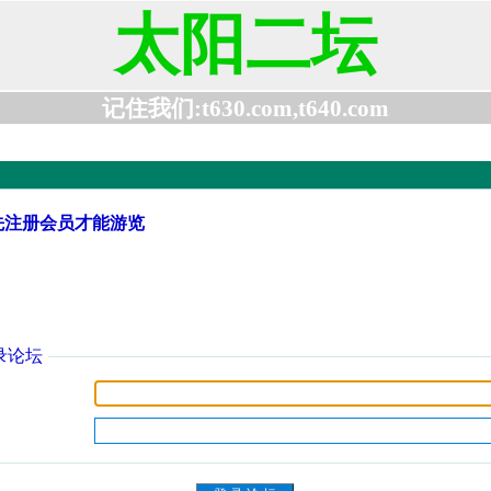
太阳二坛
记住我们:t630.com,t640.com
先注册会员才能游览
录论坛