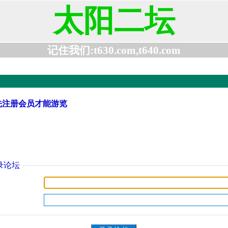
太阳二坛
记住我们:t630.com,t640.com
先注册会员才能游览
录论坛