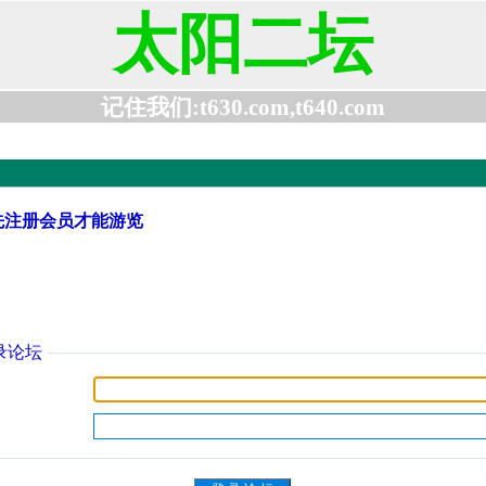
太阳二坛
记住我们:t630.com,t640.com
先注册会员才能游览
录论坛