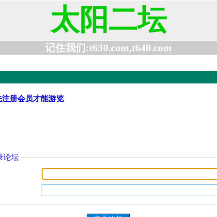
太阳二坛
记住我们:t630.com,t640.com
先注册会员才能游览
录论坛