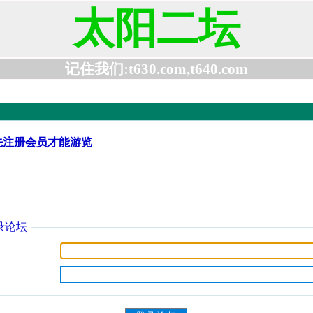
太阳二坛
记住我们:t630.com,t640.com
先注册会员才能游览
录论坛