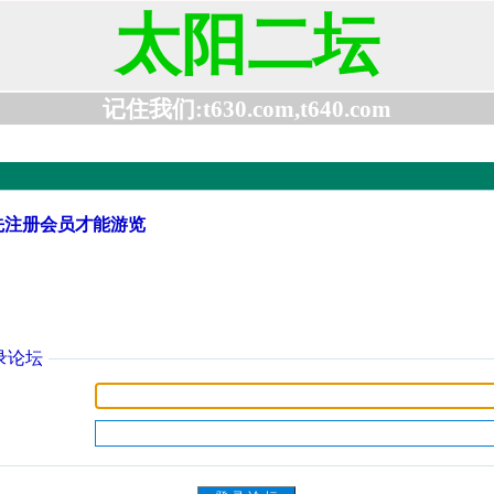
太阳二坛
记住我们:t630.com,t640.com
先注册会员才能游览
录论坛