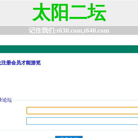
太阳二坛
记住我们:t630.com,t640.com
先注册会员才能游览
录论坛