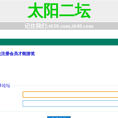
太阳二坛
记住我们:t630.com,t640.com
先注册会员才能游览
录论坛