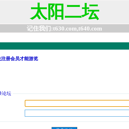
太阳二坛
记住我们:t630.com,t640.com
先注册会员才能游览
录论坛