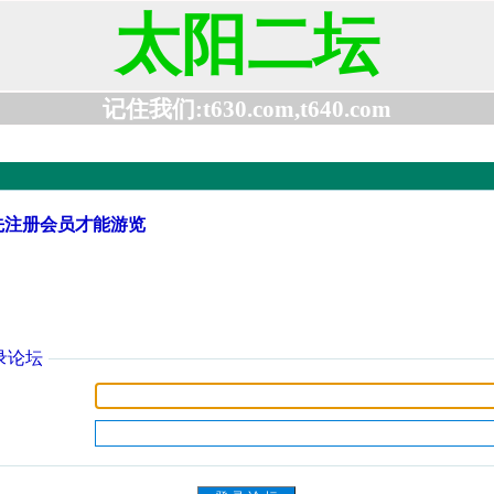
太阳二坛
记住我们:t630.com,t640.com
先注册会员才能游览
录论坛