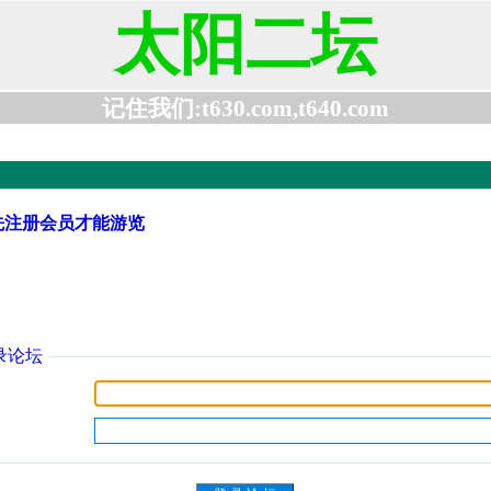
太阳二坛
记住我们:t630.com,t640.com
先注册会员才能游览
录论坛