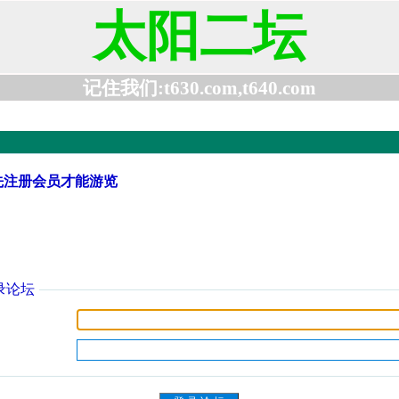
太阳二坛
记住我们:t630.com,t640.com
先注册会员才能游览
录论坛