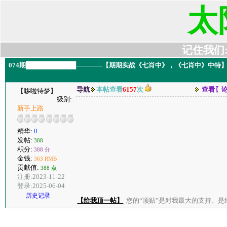
太
记住我们:t6
074期███████████————【期期实战《七肖中》，《七肖中》中特】
导航
本帖查看
6157
次
查看〖
【哆啦特梦】
级别:
新手上路
精华:
0
发帖:
388
积分:
388 分
金钱:
363 RMB
贡献值:
388 点
注册:2023-11-22
登录:2025-06-04
历史记录
【给我顶一帖】
您的“顶贴”是对我最大的支持、是给了我