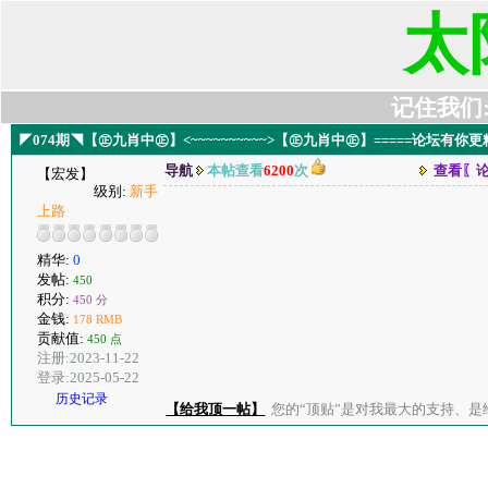
太
记住我们:t6
◤074期◥【㊣九肖中㊣】<~~~~~~~~~~>【㊣九肖中㊣】=====论坛有你
导航
本帖查看
6200
次
查看〖
【宏发】
级别:
新手
上路
精华:
0
发帖:
450
积分:
450 分
金钱:
178 RMB
贡献值:
450 点
注册:2023-11-22
登录:2025-05-22
历史记录
【给我顶一帖】
您的“顶贴”是对我最大的支持、是给了我