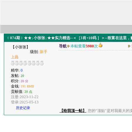
﹛074期﹜★★↓小张张↓★★实力精选─＜［3肖+10码 ］＞─致富在这里
导航
本帖查看
5980
次
【小张张】
级别:
新手
上路
精华:
0
发帖:
20
积分:
20 分
金钱:
191 RMB
贡献值:
20 点
注册:2023-11-22
登录:2025-05-13
历史记录
【给我顶一帖】
您的“顶贴”是对我最大的支持