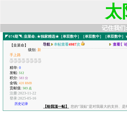
太
记住我们:t6
◤074期◥↓韭菜命↓★独家精选★［单双数中］［单双数中］［单双数中
导航
本帖查看
4987
次
查看〖
【韭菜命】
级别:
新
手上路
精华:
0
发帖:
512
积分:
583 分
金钱:
420 RMB
贡献值:
503 点
注册:2023-11-22
登录:2025-05-16
历史记录
【给我顶一帖】
您的“顶贴”是对我最大的支持、是给了我