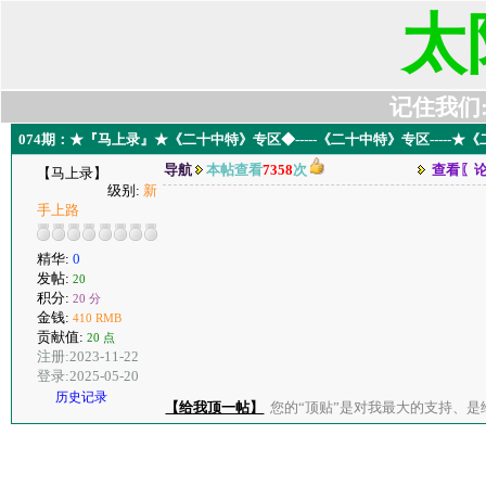
太
记住我们:t6
074期：★『马上录』★《二十中特》专区◆-----《二十中特》专区-----
导航
本帖查看
7358
次
查看〖
【马上录】
级别:
新
手上路
精华:
0
发帖:
20
积分:
20 分
金钱:
410 RMB
贡献值:
20 点
注册:2023-11-22
登录:2025-05-20
历史记录
【给我顶一帖】
您的“顶贴”是对我最大的支持、是给了我