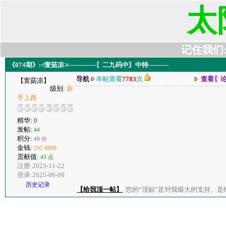
太
记住我们:t6
《074期》:≮萱菇凉≯--------------〖二九码中〗中特----------
导航
本帖查看
7783
次
查看〖
【萱菇凉】
级别:
新
手上路
精华:
0
发帖:
44
积分:
49 分
金钱:
292 RMB
贡献值:
43 点
注册:2023-11-22
登录:2025-06-06
历史记录
【给我顶一帖】
您的“顶贴”是对我最大的支持、是给了我