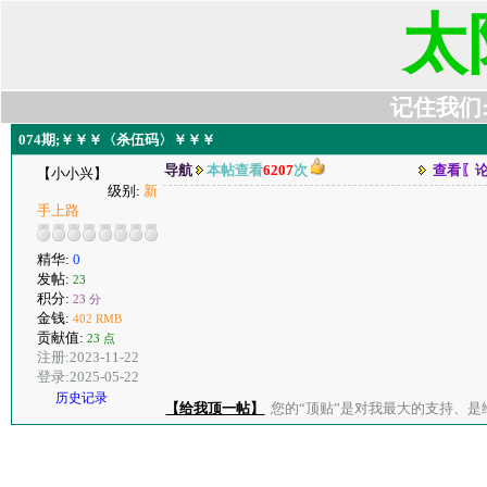
太
记住我们:t6
074期;￥￥￥〈杀伍码〉￥￥￥
导航
本帖查看
6207
次
查看〖
【小小兴】
级别:
新
手上路
精华:
0
发帖:
23
积分:
23 分
金钱:
402 RMB
贡献值:
23 点
注册:2023-11-22
登录:2025-05-22
历史记录
【给我顶一帖】
您的“顶贴”是对我最大的支持、是给了我