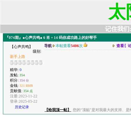
太
记住我们:t6
『074期』●心声共鸣● 6 肖 + 14 码你成功路上的好帮手
导航
本帖查看
5406
次
查看〖
【心声共鸣】
级别:
新手上路
精华:
0
发帖:
354
积分:
354 分
金钱:
321 RMB
贡献值:
354 点
注册:2023-11-22
登录:2025-05-22
历史记录
【给我顶一帖】
您的“顶贴”是对我最大的支持、是给了我