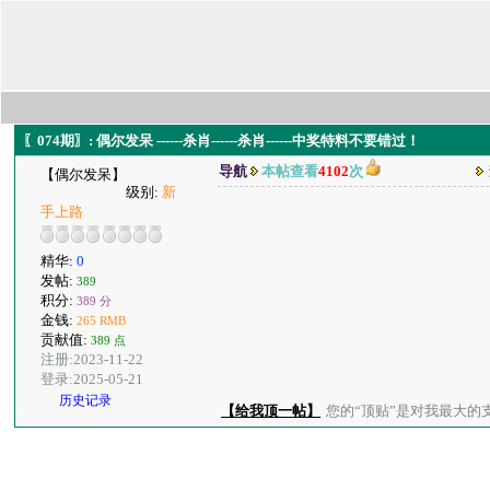
〖074期〗: 偶尔发呆 ------杀肖------杀肖------中奖特料不要错过！
导航
本帖查看
4102
次
【偶尔发呆】
级别:
新
手上路
精华:
0
发帖:
389
积分:
389 分
金钱:
265 RMB
贡献值:
389 点
注册:2023-11-22
登录:2025-05-21
历史记录
【给我顶一帖】
您的“顶贴”是对我最大的支持