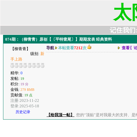
太
记住我们:t6
074期：（柳青青）原创【〔平特壹尾〕】期期发表 经典资料
导航
本帖查看
7212
次
查看〖
【柳青青】
级别:
新
手上路
精华:
0
发帖:
19
积分:
19 分
金钱:
279 RMB
贡献值:
19 点
注册:2023-11-22
登录:2025-05-18
历史记录
【给我顶一帖】
您的“顶贴”是对我最大的支持、是给了我