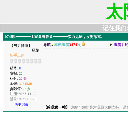
太
记住我们:t6
074期:━━━━＄家禽野兽＄━━━━实力见证，发财致富.
导航
本帖查看
3474
次
查看〖
【努力拼博】
级别:
新手上路
精华:
0
发帖:
22
积分:
22 分
金钱:
327 RMB
贡献值:
22 点
注册:2023-11-22
登录:2025-05-20
历史记录
【给我顶一帖】
您的“顶贴”是对我最大的支持、是给了我