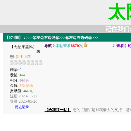
太
记住我们:t6
【074期】：>>>㊣左边右边码㊣>>>㊣左边右边码㊣>>>
导航
本帖查看
6670
次
查看〖
【无意穿堂风】
级
别:
新手上路
精华:
0
发帖:
464
积分:
464 分
金钱:
372 RMB
贡献值:
464 点
注册:2023-11-22
登录:2025-05-20
历史记录
【给我顶一帖】
您的“顶贴”是对我最大的支持、是给了我