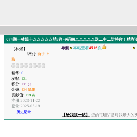
074期╋林煜╋△△△△△囍3肖+9码囍△△△△△送二中二防特碰！精彩演绎·
导航
本帖查看
4516
次
【林煜】
级别:
新手上
路
精华:
0
发帖:
121
积分:
131 分
金钱:
424 RMB
贡献值:
119 点
注册:2023-11-22
登录:2025-05-19
历史记录
【给我顶一帖】
您的“顶贴”是对我最大的支持