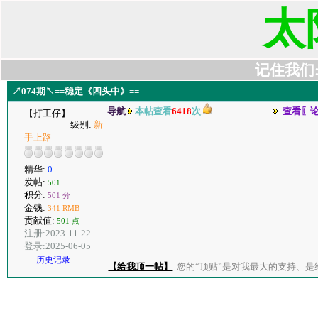
太
记住我们:t6
↗074期↖==稳定《四头中》==
导航
本帖查看
6418
次
查看〖
【打工仔】
级别:
新
手上路
精华:
0
发帖:
501
积分:
501 分
金钱:
341 RMB
贡献值:
501 点
注册:2023-11-22
登录:2025-06-05
历史记录
【给我顶一帖】
您的“顶贴”是对我最大的支持、是给了我