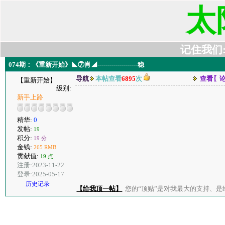
太
记住我们:t6
074期：《重新开始》◣⑦肖◢--------------------稳
导航
本帖查看
6895
次
查看〖
【重新开始】
级别:
新手上路
精华:
0
发帖:
19
积分:
19 分
金钱:
265 RMB
贡献值:
19 点
注册:2023-11-22
登录:2025-05-17
历史记录
【给我顶一帖】
您的“顶贴”是对我最大的支持、是给了我