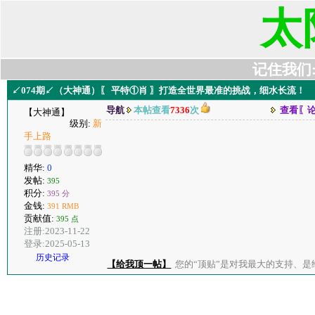
太
记住我们:t6
↙074期↙（大神通）〖 平特①肖 〗打造全世界最准的挑战，细水长流！
导航
本帖查看
7336
次
查看〖
【大神通】
级别:
新
手上路
精华:
0
发帖:
395
积分:
395 分
金钱:
391 RMB
贡献值:
395 点
注册:2023-11-22
登录:2025-05-13
历史记录
【给我顶一帖】
您的“顶贴”是对我最大的支持、是给了我