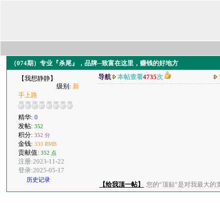
（074期）专业『杀尾』，品牌─致富在这里，赚钱的好地方
导航
本帖查看
4735
次
【我想静静】
级别:
新
手上路
精华:
0
发帖:
352
积分:
352 分
金钱:
333 RMB
贡献值:
352 点
注册:2023-11-22
登录:2025-05-17
历史记录
【给我顶一帖】
您的“顶贴”是对我最大的支持