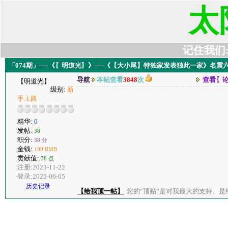
太
记住我们:t6
「074期」──《〖明道光〗》──《【大小尾】特独家发表独此一家》名震
导航
本帖查看
3848
次
查看〖
【明道光】
级别:
新
手上路
精华:
0
发帖:
38
积分:
38 分
金钱:
109 RMB
贡献值:
38 点
注册:2023-11-22
登录:2025-06-05
历史记录
【给我顶一帖】
您的“顶贴”是对我最大的支持、是给了我