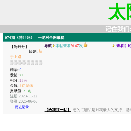
太
记住我们:t6
074期《特24码》---━绝对全网最稳---
导航
本帖查看
9147
次
查看〖
【冯丹丹】
级别:
新
手上路
精华:
0
发帖:
21
积分:
21 分
金钱:
247 RMB
贡献值:
21 点
注册:2023-11-22
登录:2025-06-06
历史记录
【给我顶一帖】
您的“顶贴”是对我最大的支持、是给了我