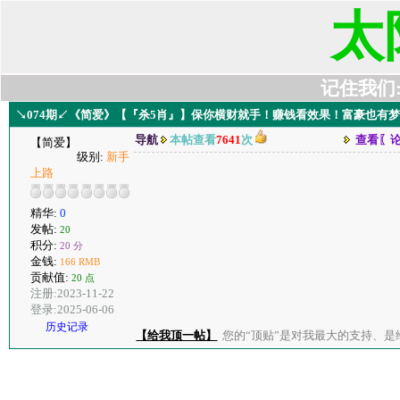
太
记住我们:t6
↘074期↙《简爱》【『杀5肖』】保你横财就手！赚钱看效果！富豪也有
导航
本帖查看
7641
次
查看〖
【简爱】
级别:
新手
上路
精华:
0
发帖:
20
积分:
20 分
金钱:
166 RMB
贡献值:
20 点
注册:2023-11-22
登录:2025-06-06
历史记录
【给我顶一帖】
您的“顶贴”是对我最大的支持、是给了我