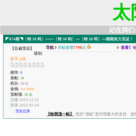
太
记住我们:t6
◤074期◥〔特 38 码〕====〔特 38 码〕==〔特 38 码〕==期期实力见证！
导航
本帖查看
7796
次
查看〖
【百威雪花】
级别:
新手上路
精华:
0
发帖:
18
积分:
18 分
金钱:
316 RMB
贡献值:
18 点
注册:2023-11-22
登录:2025-05-19
历史记录
【给我顶一帖】
您的“顶贴”是对我最大的支持、是给了我