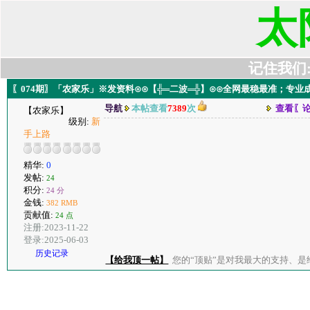
太
记住我们:t6
〖074期〗「农家乐」※发资料⊙⊙【╬═二波═╬】⊙⊙全网最稳最准；专业
导航
本帖查看
7389
次
查看〖
【农家乐】
级别:
新
手上路
精华:
0
发帖:
24
积分:
24 分
金钱:
382 RMB
贡献值:
24 点
注册:2023-11-22
登录:2025-06-03
历史记录
【给我顶一帖】
您的“顶贴”是对我最大的支持、是给了我