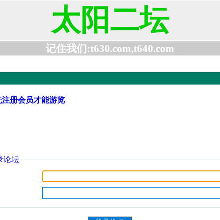
太阳二坛
记住我们:t630.com,t640.com
先注册会员才能游览
录论坛