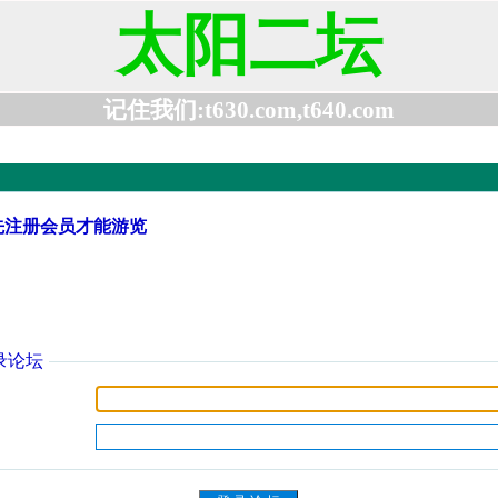
太阳二坛
记住我们:t630.com,t640.com
先注册会员才能游览
录论坛