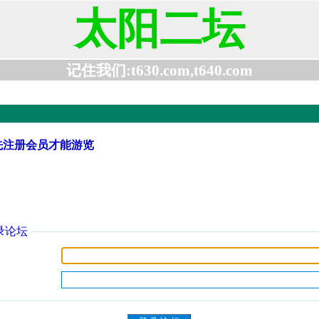
太阳二坛
记住我们:t630.com,t640.com
先注册会员才能游览
录论坛