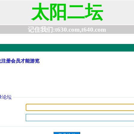
太阳二坛
记住我们:t630.com,t640.com
先注册会员才能游览
录论坛