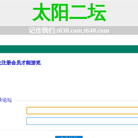
太阳二坛
记住我们:t630.com,t640.com
先注册会员才能游览
录论坛