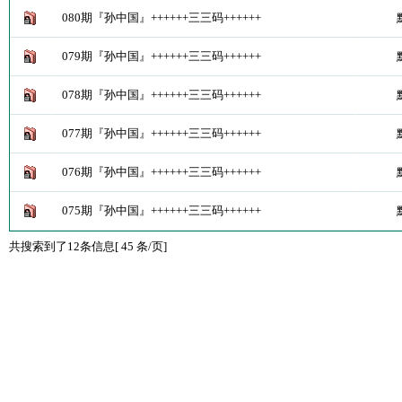
080期『孙中国』++++++三三码++++++
079期『孙中国』++++++三三码++++++
078期『孙中国』++++++三三码++++++
077期『孙中国』++++++三三码++++++
076期『孙中国』++++++三三码++++++
075期『孙中国』++++++三三码++++++
共搜索到了12条信息[ 45 条/页]