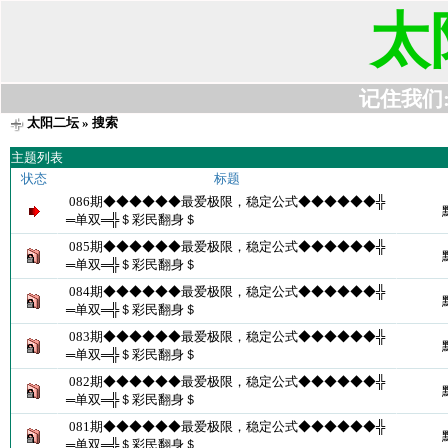
太
记住我们:t6
太阳二坛
» 搜索
主题列表
状态
标题
086期◆◆◆◆◆◆最爱极限，稳定公式◆◆◆◆◆◆╬
═单双═╬＄彩民翻身＄
085期◆◆◆◆◆◆最爱极限，稳定公式◆◆◆◆◆◆╬
═单双═╬＄彩民翻身＄
084期◆◆◆◆◆◆最爱极限，稳定公式◆◆◆◆◆◆╬
═单双═╬＄彩民翻身＄
083期◆◆◆◆◆◆最爱极限，稳定公式◆◆◆◆◆◆╬
═单双═╬＄彩民翻身＄
082期◆◆◆◆◆◆最爱极限，稳定公式◆◆◆◆◆◆╬
═单双═╬＄彩民翻身＄
081期◆◆◆◆◆◆最爱极限，稳定公式◆◆◆◆◆◆╬
═单双═╬＄彩民翻身＄