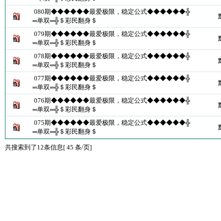
080期◆◆◆◆◆◆最爱极限，稳定公式◆◆◆◆◆◆╬
═单双═╬＄彩民翻身＄
079期◆◆◆◆◆◆最爱极限，稳定公式◆◆◆◆◆◆╬
═单双═╬＄彩民翻身＄
078期◆◆◆◆◆◆最爱极限，稳定公式◆◆◆◆◆◆╬
═单双═╬＄彩民翻身＄
077期◆◆◆◆◆◆最爱极限，稳定公式◆◆◆◆◆◆╬
═单双═╬＄彩民翻身＄
076期◆◆◆◆◆◆最爱极限，稳定公式◆◆◆◆◆◆╬
═单双═╬＄彩民翻身＄
075期◆◆◆◆◆◆最爱极限，稳定公式◆◆◆◆◆◆╬
═单双═╬＄彩民翻身＄
共搜索到了12条信息[ 45 条/页]